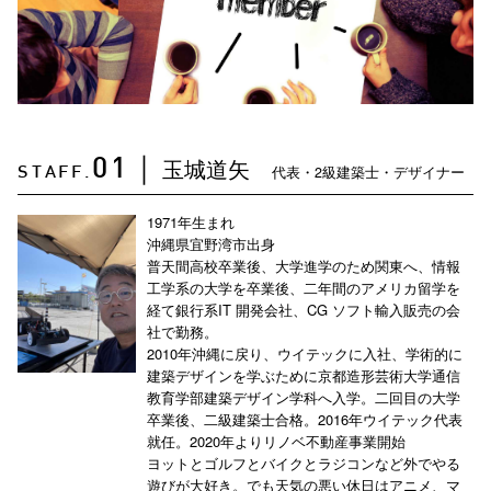
玉城道矢
01
｜
代表・2級建築士・デザイナー
STAFF.
1971年生まれ
沖縄県宜野湾市出身
普天間高校卒業後、大学進学のため関東へ、情報
工学系の大学を卒業後、二年間のアメリカ留学を
経て銀行系IT 開発会社、CG ソフト輸入販売の会
社で勤務。
2010年沖縄に戻り、ウイテックに入社、学術的に
建築デザインを学ぶために京都造形芸術大学通信
教育学部建築デザイン学科へ入学。二回目の大学
卒業後、二級建築士合格。2016年ウイテック代表
就任。2020年よりリノベ不動産事業開始
ヨットとゴルフとバイクとラジコンなど外でやる
遊びが大好き。でも天気の悪い休日はアニメ、マ