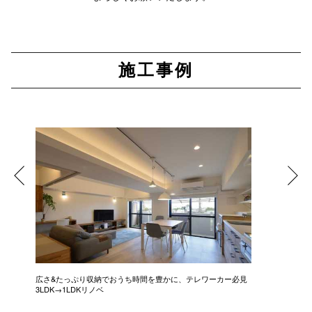
施工事例
広さ&たっぷり収納でおうち時間を豊かに、テレワーカー必見
モデルは
3LDK→1LDKリノベ
にこだわっ