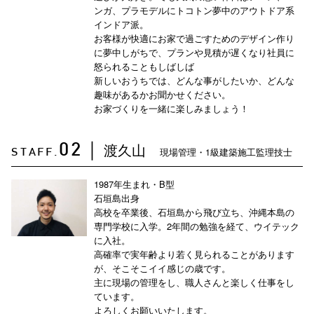
ンガ、プラモデルにトコトン夢中のアウトドア系
インドア派。
お客様が快適にお家で過ごすためのデザイン作り
に夢中しがちで、プランや見積が遅くなり社員に
怒られることもしばしば
新しいおうちでは、どんな事がしたいか、どんな
趣味があるかお聞かせください。
お家づくりを一緒に楽しみましょう！
渡久山
02
｜
現場管理・1級建築施工監理技士
STAFF.
1987年生まれ・B型
石垣島出身
高校を卒業後、石垣島から飛び立ち、沖縄本島の
専門学校に入学。2年間の勉強を経て、ウイテック
に入社。
高確率で実年齢より若く見られることがあります
が、そこそこイイ感じの歳です。
主に現場の管理をし、職人さんと楽しく仕事をし
ています。
よろしくお願いいたします。