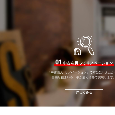
01
中古を買ってリノベーション
「中古購入+リノベーション」で
本当に叶えたか
自由な住まいを、手が届く価格で
実現します
詳しくみる