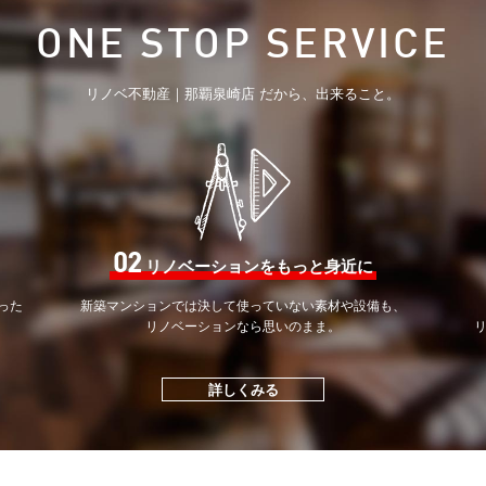
ONE STOP SERVICE
リノベ不動産｜那覇泉崎店 だから、出来ること。
02
リノベーションをもっと身近に
った
新築マンションでは決して
使っていない素材や設備も、
。
リノベーションなら思いのまま。
詳しくみる