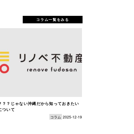
コラム一覧をみる
？？？じゃない沖縄だから知っておきたい
「来年4月に入居した
について
断がラストチャンス
コラム
2025-12-19