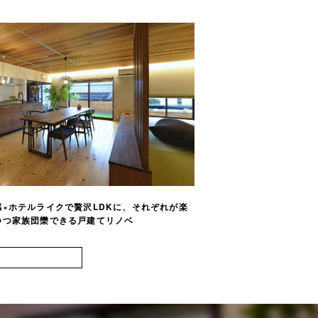
×ホテルライクで贅沢LDKに、それぞれが楽
開放感たっぷりの間取り
つ家族団欒できる戸建てリノベ
チン