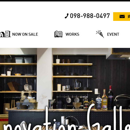
098-988-0497
NOW ON SALE
WORKS
EVENT