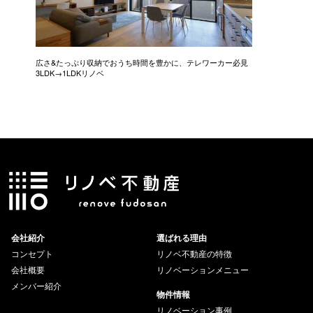
広さ&たっぷり収納でおうち時間を豊かに、テレワーカー必見
モデルは
3LDK→1LDKリノベ
にこだわっ
会社紹介
選ばれる理由
コンセプト
リノベ不動産の特徴
会社概要
リノベーションメニュー
メンバー紹介
物件情報
リノベーション事例