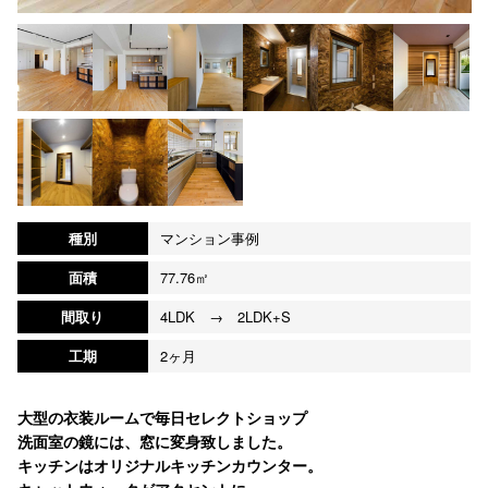
種別
マンション事例
面積
77.76㎡
間取り
4LDK → 2LDK+S
工期
2ヶ月
大型の衣装ルームで毎日セレクトショップ
洗面室の鏡には、窓に変身致しました。
キッチンはオリジナルキッチンカウンター。