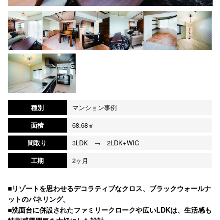
種別
マンション事例
面積
68.68㎡
間取り
3LDK → 2LDK+WIC
工期
2ヶ月
■リゾートを思わせるデコラティブなクロス、ブラックウォールナ
ットのパネリング。
■洗面台に併設されたファミリークロークや広いLDKは、生活感も