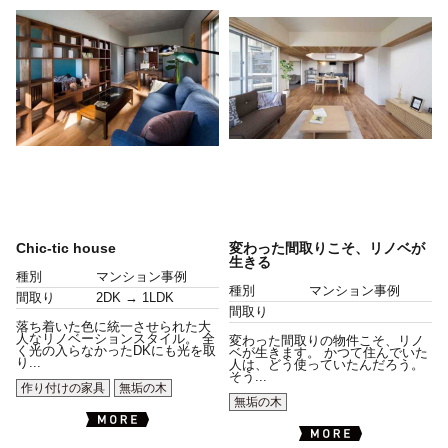
Chic-tic house
変わった間取りこそ、リノベが
生きる
種別
マンション事例
種別
マンション事例
間取り
2DK → 1LDK
間取り
落ち着いた色に統一させられた大
人なリノベーションスタイル。 全
変わった間取りの物件こそ、リノ
く光の入らなかったDKにも光を取
ベが生きます。 かつて住んでいた
り...
人は、どう使っていたんだろう。
そう...
作り付けの家具
無垢の木
無垢の木