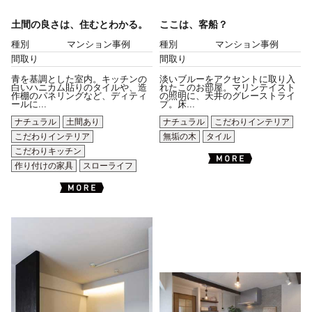
土間の良さは、住むとわかる。
ここは、客船？
種別
マンション事例
種別
マンション事例
間取り
間取り
青を基調とした室内。キッチンの
淡いブルーをアクセントに取り入
白いハニカム貼りのタイルや、造
れたこのお部屋。マリンテイスト
作棚のパネリングなど、ディティ
の照明に、天井のグレーストライ
ールに...
プ。床...
ナチュラル
土間あり
ナチュラル
こだわりインテリア
こだわりインテリア
無垢の木
タイル
こだわりキッチン
作り付けの家具
スローライフ