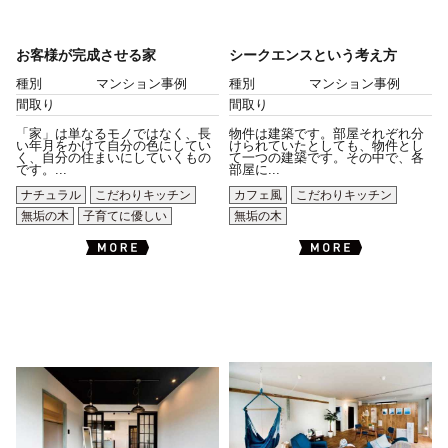
お客様が完成させる家
シークエンスという考え方
種別
マンション事例
種別
マンション事例
間取り
間取り
「家」は単なるモノではなく、長
物件は建築です。部屋それぞれ分
い年月をかけて自分の色にしてい
けられていたとしても、物件とし
く、自分の住まいにしていくもの
て一つの建築です。その中で、各
です。...
部屋に...
ナチュラル
こだわりキッチン
カフェ風
こだわりキッチン
無垢の木
子育てに優しい
無垢の木