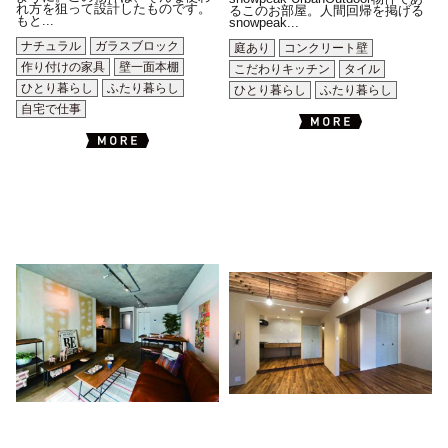
れ方を狙って設計したものです。
るこのお部屋。人間回帰を掲げる
もと...
snowpeak...
ナチュラル
ガラスブロック
庭あり
コンクリート壁
作り付けの家具
壁一面本棚
こだわりキッチン
タイル
ひとり暮らし
ふたり暮らし
ひとり暮らし
ふたり暮らし
自宅で仕事