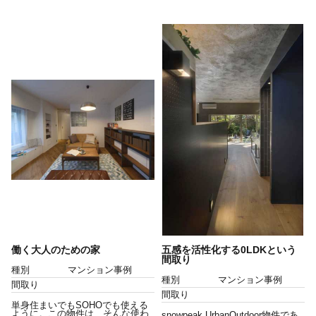
働く大人のための家
五感を活性化する0LDKという
間取り
種別
マンション事例
種別
マンション事例
間取り
間取り
単身住まいでもSOHOでも使える
ように。この物件は、そんな使わ
snowpeak UrbanOutdoor物件であ