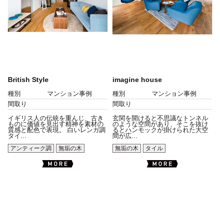
British Style
imagine house
種別
マンション事例
種別
マンション事例
間取り
間取り
イギリス人の伝統を重んじ、古き
玄関を開けると不思議なトンネル
ものに価値を見出す精神を素材の
のような空間があり、そこを抜け
質感と配色で表現。 白いレンガ調
るとハンモックが掛けられた大空
タイ...
間が広...
アンティーク調
無垢の木
無垢の木
タイル