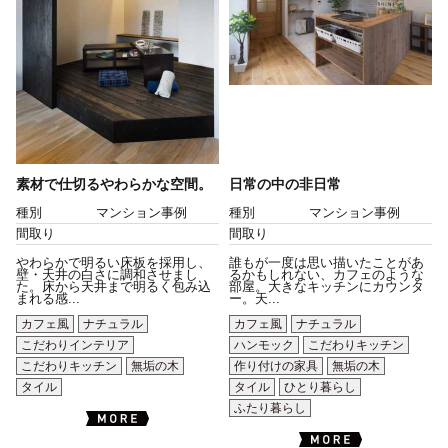
素材で仕切るやわらかな空間。
日常の中の非日常
種別
マンション事例
種別
マンション事例
間取り
間取り
やわらかで明るい床板を採用し、
誰もが一度は思い描いたことがあ
壁・天井の白さに調和させまし
るかもしれない、カフェのような
た。床から天井まで明るく包み込
部屋。大きなキッチンにカウンタ
まれる感...
ー。天...
カフェ風
ナチュラル
カフェ風
ナチュラル
こだわりインテリア
ハンモック
こだわりキッチン
こだわりキッチン
無垢の木
作り付けの家具
無垢の木
タイル
タイル
ひとり暮らし
ふたり暮らし