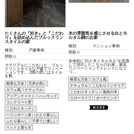
たくさんの『好き』と『こだわ
木の雰囲気を感じさせる白とモ
り』を詰め込んだブルックリン
ルタル調のお家
スタイルの家
種別
マンション事例
種別
戸建事例
間取り
間取り
全体的に”白と木とモルタル”を意識
して演出したこちらのお家。最近
マテリアルにこだわった、ブルッ
リノベーションでトレンドになり
クリンスタイルな戸建てリノベー
つ...
ションです。 2階の壁にはタイル
を数...
耐震も万全
カフェ風
耐震も万全
天井が高い
ナチュラル
こだわりインテリア
カフェ風
ナチュラル
こだわりキッチン
無垢の木
アジアンテイスト
ハンモック
スローライフ
ガーデニング
コンクリート壁
こだわりキッチン
ヘリンボーン床
ひとり暮らし
ふたり暮らし
子育てに優しい
ペットと暮らす