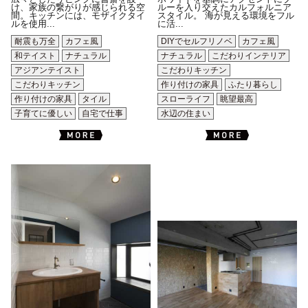
け、家族の繋がりが感じられる空
ルーを入り交えたカルフォルニア
間。キッチンには、モザイクタイ
スタイル。 海が見える環境をフル
ルを使用...
に活...
耐震も万全
カフェ風
DIYでセルフリノベ
カフェ風
和テイスト
ナチュラル
ナチュラル
こだわりインテリア
アジアンテイスト
こだわりキッチン
こだわりキッチン
作り付けの家具
ふたり暮らし
作り付けの家具
タイル
スローライフ
眺望最高
子育てに優しい
自宅で仕事
水辺の住まい