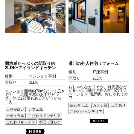
開放感たっぷりの間取り術
港川の外人住宅リフォーム
2LDK+アイランドキッチン
種別
戸建事例
種別
マンション事例
間取り
2LDK
間取り
2LDK
おしゃれなカフェや、雑貨店など
が多い港川地区の外人住宅のリノ
マンション面積約70m2という広さ
ベーション 場所柄、おしゃれでカ
での、この開放感のあるリビン
ワ...
グ。他に2部屋もあるというから
「え...
築25年以上
カフェ風
土間あり
天井が高い
カフェ風
こだわりインテリア
ナチュラル
こだわりインテリア
こだわりキッチン
都心に暮らす