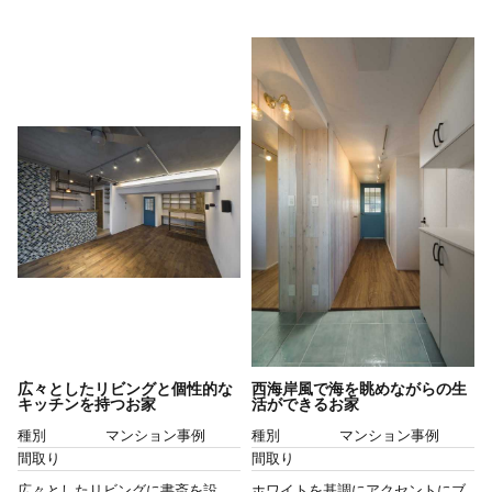
広々としたリビングと個性的な
西海岸風で海を眺めながらの生
キッチンを持つお家
活ができるお家
種別
マンション事例
種別
マンション事例
間取り
間取り
広々としたリビングに書斎を設
ホワイトを基調にアクセントにブ