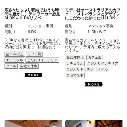
広さ&たっぷり収納でおうち時
モデルはオーストラリアのカフ
間を豊かに、テレワーカー必見
ェ！コストバランスとデザイン
3LDK→1LDKリノベ
にこだわったゆったり1LDK
種別
マンション事例
種別
マンション事例
間取り
1LDK
間取り
1LDK+WIC
3LDKから贅沢に1LDKにフルリノ
実在するカフェをリノベーション
ベーション。 ゆとりある空間には
で再現しました。デザインにこだ
収納が盛り沢山で、快適なおう...
わりつつ、予算内に収める工夫も
たくさ...
築25年以上
カフェ風
築25年以上
カフェ風
ナチュラル
こだわりインテリア
ナチュラル
こだわりインテリア
タイル
自宅で仕事
こだわりキッチン
タイル
自宅で仕事