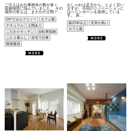
ご主人はお仕事柄本の数が多く、
おしゃれは足元から。とよく言い
収納場所に悩んでいました。 その
ますが、今回のリノベーションに
場所の答えは...まさかの土間？...
はヘリンボーンを採用していま
す。 床...
DIYでセルフリノベ
カフェ風
築25年以上
天井が高い
ナチュラル
土間あり
カフェ風
こだわりキッチン
自転車収納
ふたり暮らし
自宅で仕事
眺望最高