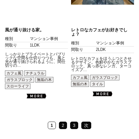
風が通り抜ける家。
レトロなカフェがお好きでし
ょ？
種別
マンション事例
種別
マンション事例
間取り
1LDK
間取り
2LDK
しっかりとプライベートとパブリ
ックな空間を仕切りつつも、風と
レトロなカフェをほうふつとさせ
光が通り抜けられるように、間仕
るデザイン。色鮮やかなガラスブ
切りの...
ロック、真っ赤なレンガ、ターコ
イズブ...
カフェ風
ナチュラル
カフェ風
ガラスブロック
ガラスブロック
無垢の木
無垢の木
タイル
スローライフ
1
2
3
次