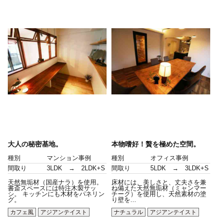
大人の秘密基地。
本物嗜好！贅を極めた空間。
種別
マンション事例
種別
オフィス事例
間取り
3LDK → 2LDK+S
間取り
5LDK → 3LDK+S
天然無垢材（国産ナラ）を使用。
床材には、美しさと、丈夫さを兼
書斎スペースには特注木製サッ
ね備えた天然無垢材（ミャンマー
シ。 キッチンにも木材をパネリン
チーク）を使用し、天然素材の塗
グ。
り壁を...
カフェ風
アジアンテイスト
ナチュラル
アジアンテイスト