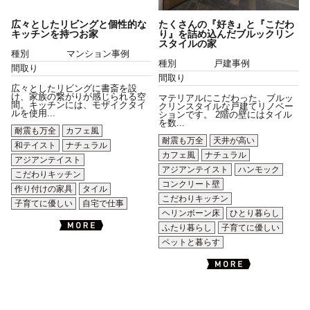
広々としたリビングと個性的な
たくさんの『好き』と『こだわ
キッチンを持つお家
り』を詰め込んだブルックリン
スタイルの家
種別
マンション事例
種別
戸建事例
間取り
間取り
広々としたリビングに書斎を設
け、家族の繋がりが感じられる空
マテリアルにこだわった、ブルッ
間。キッチンには、モザイクタイ
クリンスタイルな戸建てリノベー
ルを使用...
ションです。 2階の壁にはタイル
を数...
耐震も万全
カフェ風
耐震も万全
天井が高い
和テイスト
ナチュラル
カフェ風
ナチュラル
アジアンテイスト
アジアンテイスト
ハンモック
こだわりキッチン
コンクリート壁
作り付けの家具
タイル
こだわりキッチン
子育てに優しい
自宅で仕事
ヘリンボーン床
ひとり暮らし
ふたり暮らし
子育てに優しい
ペットと暮らす