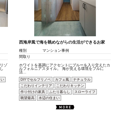
西海岸風で海を眺めながらの生活ができるお家
種別
マンション事例
間取り
リゾ
ホワイトを基調にアクセントにブルーを入り交えたカ
し
ルフォルニアスタイル。 海が見える環境をフルに
活...
まい
DIYでセルフリノベ
カフェ風
ナチュラル
こだわりインテリア
こだわりキッチン
作り付けの家具
ふたり暮らし
スローライフ
眺望最高
水辺の住まい