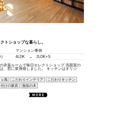
レクトショップな暮らし。
マンション事例
り
4LDK → 2LDK+S
の衣装ルームで毎日セレクトショップ 洗面室の
は、窓に変身致しました。 キッチンはオリジ
フェ風
こだわりインテリア
こだわりキッチン
り付けの家具
無垢の木