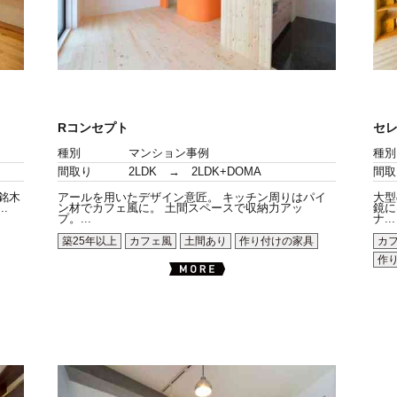
Rコンセプト
セ
種別
マンション事例
種別
間取り
2LDK → 2LDK+DOMA
間取
銘木
アールを用いたデザイン意匠。 キッチン周りはパイ
大型
.
ン材でカフェ風に。 土間スペースで収納力アッ
鏡に
プ。...
ナ...
築25年以上
カフェ風
土間あり
作り付けの家具
カ
作