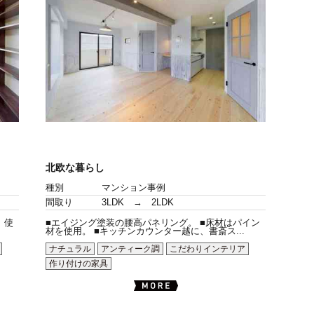
北欧な暮らし
種別
マンション事例
間取り
3LDK → 2LDK
）使
■エイジング塗装の腰高パネリング。 ■床材はパイン
材を使用。 ■キッチンカウンター越に、書斎ス...
ナチュラル
アンティーク調
こだわりインテリア
作り付けの家具